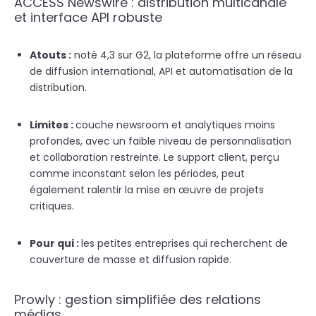
ACCESS Newswire : distribution multicanale
et interface API robuste
Atouts :
noté 4,3 sur G2, la plateforme offre un réseau
de diffusion international, API et automatisation de la
distribution.
Limites :
c
ouche
newsr
oom
et analytiques moins
pr
o
fondes, ave
c un faible
niveau de pe
rsonnalisation
et collaboration re
streinte
. Le
support client, pe
rçu
comme inconstant se
lon le
s
périodes, peut
également ralentir
l
a
mise
e
n œuvre de pr
ojets
critiques.
Pour qui :
les petites entreprises qui recherchent de
couverture de masse et diffusion rapide.
Prowly : gestion simplifiée des relations
médias