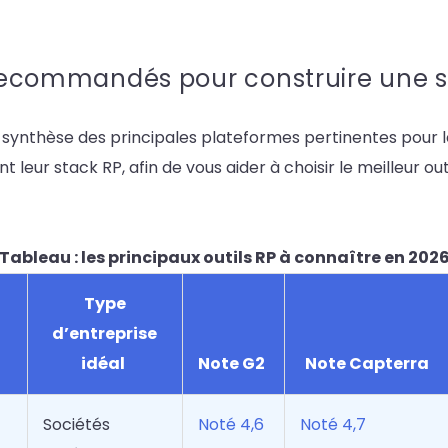
s recommandés pour construire une s
 synthèse des principales plateformes pertinentes pour 
leur stack RP, afin de vous aider à choisir le meilleur ou
Tableau : les principaux outils RP à connaître en 202
Type
d’entreprise
idéal
Note G2
Note Capterra
Sociétés
Noté 4,6
Noté 4,7