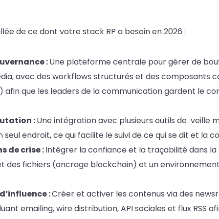
illée de ce dont votre stack RP a besoin en 2026 :
ouvernance :
U
ne plateforme centrale pour gérer de bou
dia, avec des wor
kflows structurés et des composants 
le) afin que les leaders de la communication gardent le con
utation :
Un
e intégration avec plusieurs outils de veille
ul endroit, ce qui facilite le suivi de ce qui se dit et la c
s de crise :
Intégrer la confiance et la traçabilité dans l
et des fichiers (ancrage blockchain) et un environnemen
d’influence :
Créer et activer les contenus via des news
luant emailing, wire distribution, API sociales et flux RSS a