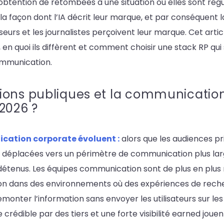
obtention de retombées à une situation où elles sont rég
a façon dont l’IA décrit leur marque, et par conséquent l
eurs et les journalistes perçoivent leur marque. Cet art
 en quoi ils diffèrent et comment choisir une stack RP qui
communication.
ions publiques et la communicatio
2026 ?
cation corporate évoluent :
alors que les audiences pri
t déplacées vers un périmètre de communication plus larg
 détenus. Les équipes communication sont de plus en plus
ion dans des environnements où des expériences de recher
monter l’information sans envoyer les utilisateurs sur les
rédible par des tiers et une forte visibilité earned jouen