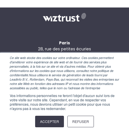
Paris
28, rue des petites écuries
75010 Paris
Ce site web stocke des cookies sur votre ordinateur. Ces cookies permettent
d'améliorer votre expérience de site web et de fournir des services plus
New York
personnalisés, à la fois sur ce site et via d'autres médias. Pour obtenir plus
110 Wall Street
d'informations sur les cookies que nous utilisons, consultez notre politique de
confidentialité.Nous utilisons le service de génération de leads fourni par
NY 10005 – USA
Leadinfo B.V., Rotterdam, Pays-Bas, qui reconnaît les visites des entreprises sur
notre site Web en fonction des adresses IP et nous montre des informations
accessibles au public, telles que le nom ou l’adresse de l’entreprise
Vos informations personnelles ne feront l'objet d'aucun suivi lors de
votre visite sur notre site. Cependant, en vue de respecter vos
préférences, nous devrons utiliser un petit cookie pour que nous
n'ayons pas à vous les redemander.
© 2026 Wiztrust –
Mentions Légales
–
Politique de
ACCEPTER
REFUSER
Confidentialité