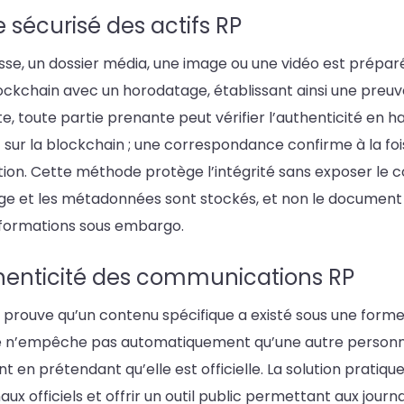
 sécurisé des actifs RP
e, un dossier média, une image ou une vidéo est préparé
lockchain avec un horodatage, établissant ainsi une preuve
e, toute partie prenante peut vérifier l’authenticité en ha
ur la blockchain ; une correspondance confirme à la fois 
tion. Cette méthode protège l’intégrité sans exposer le co
age et les métadonnées sont stockés, et non le document l
 informations sous embargo.
henticité des communications RP
 prouve qu’un contenu spécifique a existé sous une forme
lle n’empêche pas automatiquement qu’une autre personne 
ent en prétendant qu’elle est officielle. La solution pratiq
anaux officiels et offrir un outil public permettant aux jour