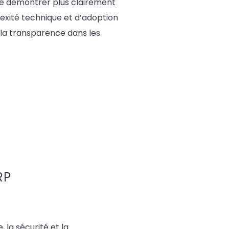
 de démontrer plus clairement
lexité technique et d’adoption
t la transparence dans les
RP
 la sécurité et la