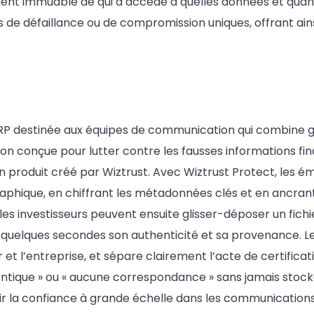
nt immuable de qui a accédé à quelles données et quand
ts de défaillance ou de compromission uniques, offrant a
P destinée aux équipes de communication qui combine gest
ion conçue pour lutter contre les fausses informations f
 un produit créé par Wiztrust. Avec Wiztrust Protect, les ém
phique, en chiffrant les métadonnées clés et en ancrant
t les investisseurs peuvent ensuite glisser-déposer un fichi
 quelques secondes son authenticité et sa provenance. Le s
r et l’entreprise, et sépare clairement l’acte de certificati
thentique » ou « aucune correspondance » sans jamais stock
 la confiance à grande échelle dans les communications 