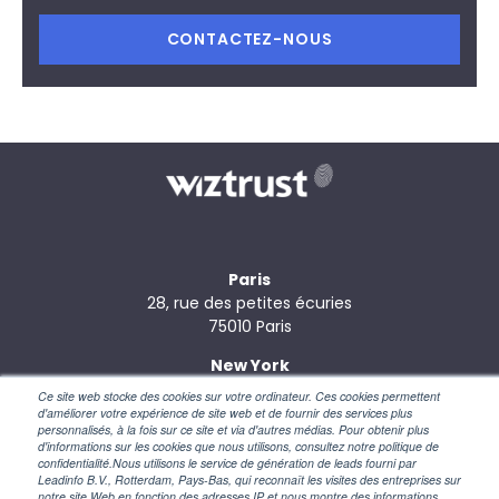
CONTACTEZ-NOUS
Paris
28, rue des petites écuries
75010 Paris
New York
110 Wall Street
Ce site web stocke des cookies sur votre ordinateur. Ces cookies permettent
NY 10005 – USA
d'améliorer votre expérience de site web et de fournir des services plus
personnalisés, à la fois sur ce site et via d'autres médias. Pour obtenir plus
d'informations sur les cookies que nous utilisons, consultez notre politique de
confidentialité.Nous utilisons le service de génération de leads fourni par
Leadinfo B.V., Rotterdam, Pays-Bas, qui reconnaît les visites des entreprises sur
notre site Web en fonction des adresses IP et nous montre des informations